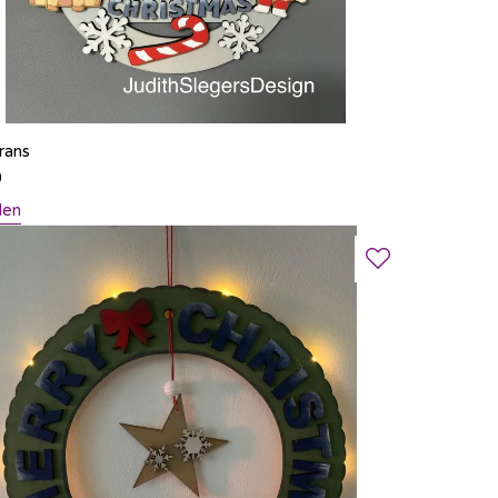
rans
0
len