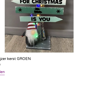
jzer kerst GROEN
0
len