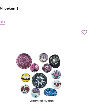
3-hoeken 1
0
len