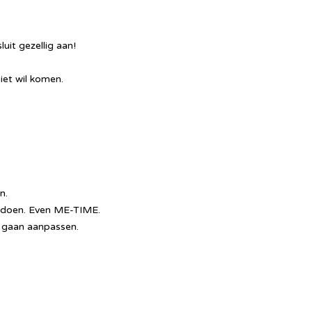
luit gezellig aan!
iet wil komen.
n.
te doen. Even ME-TIME.
s gaan aanpassen.