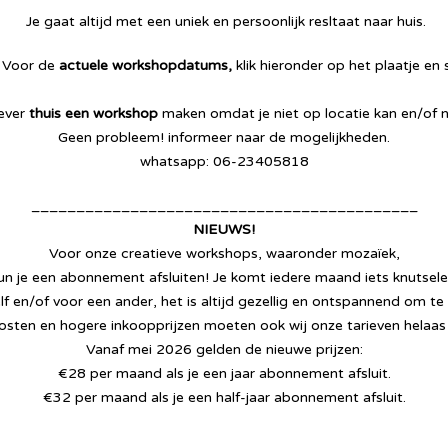
Je gaat altijd met een uniek en persoonlijk resltaat naar huis.
 Voor de
actuele workshopdatums,
klik hieronder op het plaatje en s
iever
thuis een workshop
maken omdat je niet op locatie kan en/of n
Geen probleem! informeer naar de mogelijkheden.
whatsapp: 06-23405818
___________________________________________
NIEUWS!
Voor onze creatieve workshops, waaronder mozaïek,
un je een abonnement afsluiten! Je komt iedere maand iets knutsele
elf en/of voor een ander, het is altijd gezellig en ontspannend om 
osten en hogere inkoopprijzen moeten ook wij onze tarieven helaa
Vanaf mei 2026 gelden de nieuwe prijzen:
€28 per maand als je een jaar abonnement afsluit.
€32 per maand als je een half-jaar abonnement afsluit.
_________________________________________________