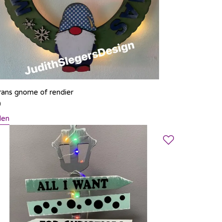
rans gnome of rendier
0
len