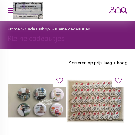
Zoeke
Home
>
Cadeaushop
>
Kleine cadeautjes
Kleine cadeautjes
Sorteren op:
prijs laag > hoog