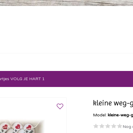
artjes VOLG JE HART 1
kleine weg-
Model:
kleine-weg-g
Nog 