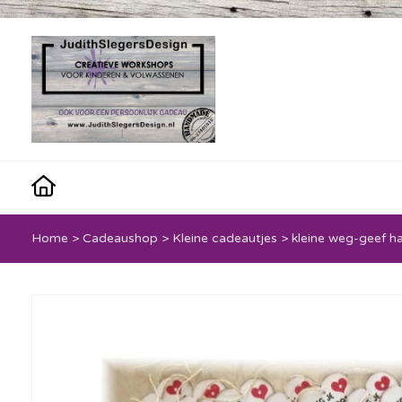
Home
>
Cadeaushop
>
Kleine cadeautjes
>
kleine weg-geef h