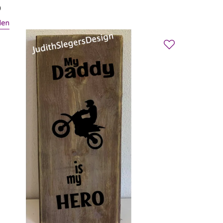
0
len