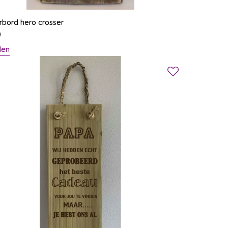
rbord hero crosser
0
len