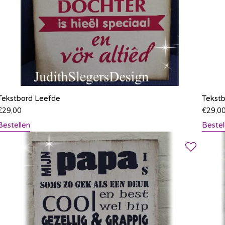
Tekstbord Leefde
Tekstb
€
29,00
€
29,0
Bestellen
Bestel