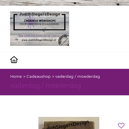
Home
>
Cadeaushop
>
vaderdag / moederdag
vaderdag / moederdag