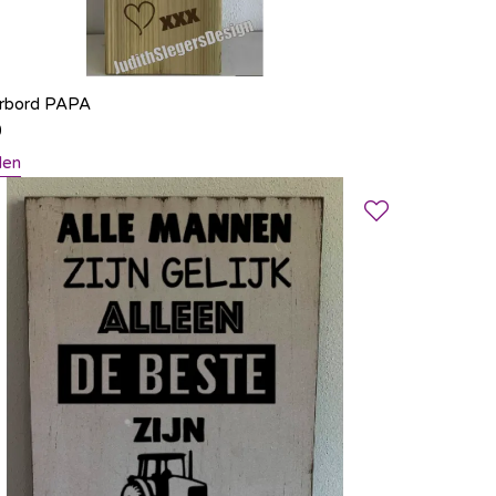
erbord PAPA
0
len