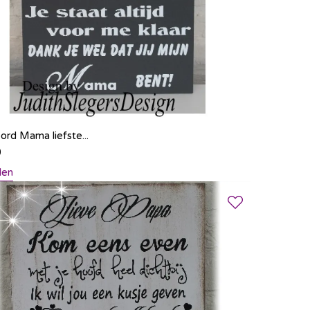
ord Mama liefste...
0
len