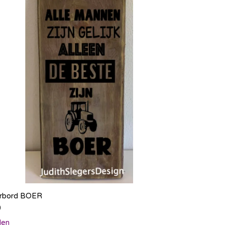
erbord BOER
0
len