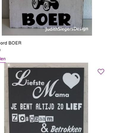
bord BOER
0
len