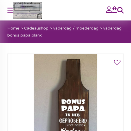
Zoeke
Home
>
Cadeaushop
>
vaderdag / moederdag
>
vaderdag
bonus papa plank