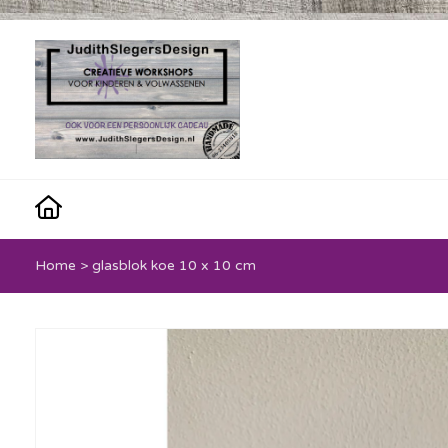
Home
>
glasblok koe 10 x 10 cm