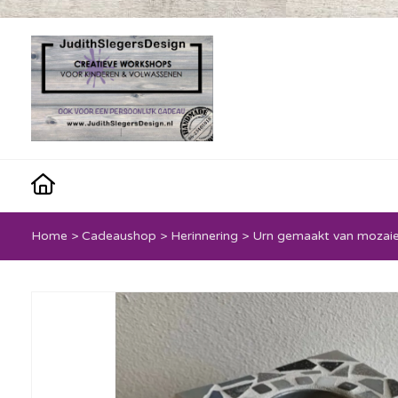
Home
>
Cadeaushop
>
Herinnering
>
Urn gemaakt van mozai