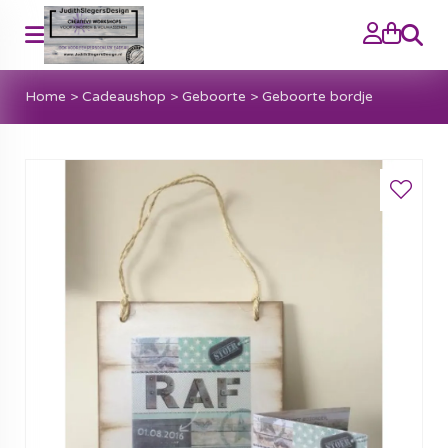
Zoeke
Home
>
Cadeaushop
>
Geboorte
>
Geboorte bordje