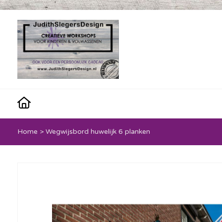
Home
>
Wegwijsbord huwelijk 6 planken