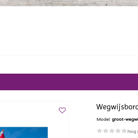
Wegwijsbord
Model:
groot-wegwi
Nog 