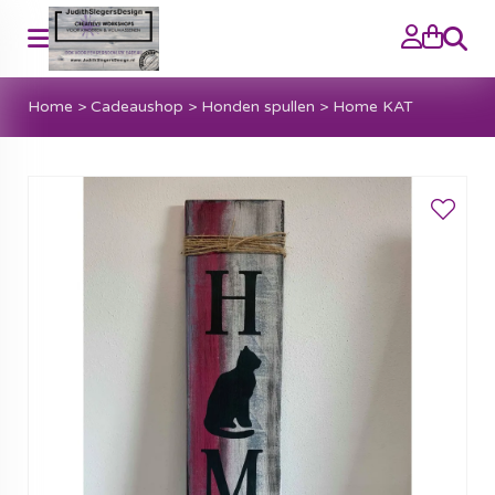
Zoeke
Home
>
Cadeaushop
>
Honden spullen
>
Home KAT