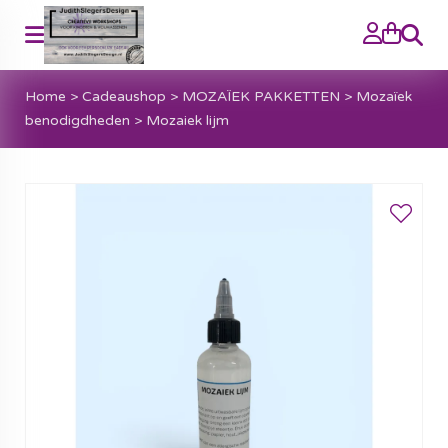
Zoeke
Home
>
Cadeaushop
>
MOZAÏEK PAKKETTEN
>
Mozaïek
benodigdheden
>
Mozaiek lijm