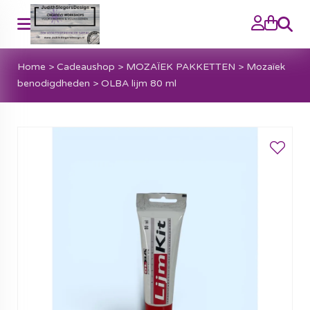
Zoeke
Home
>
Cadeaushop
>
MOZAÏEK PAKKETTEN
>
Mozaïek
benodigdheden
>
OLBA lijm 80 ml