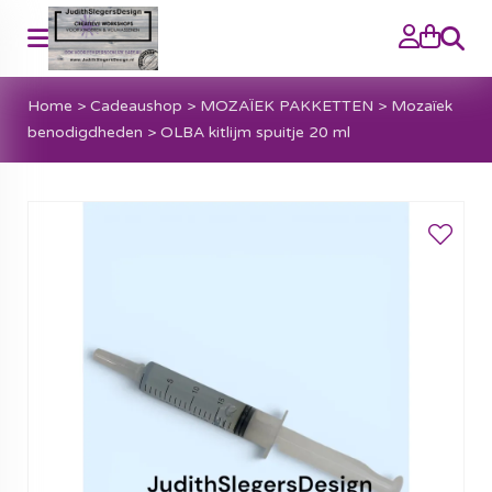
Zoeke
Home
>
Cadeaushop
>
MOZAÏEK PAKKETTEN
>
Mozaïek
benodigdheden
>
OLBA kitlijm spuitje 20 ml